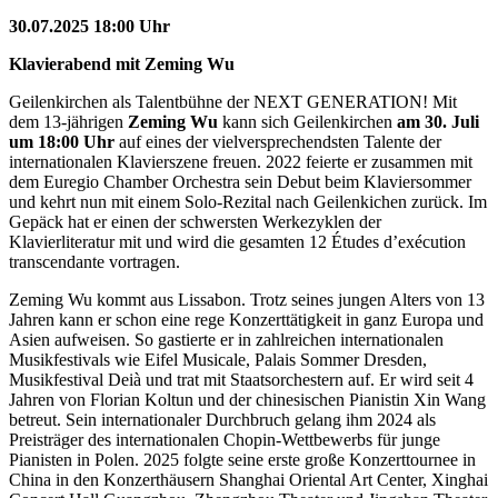
30.07.2025 18:00 Uhr
Klavierabend mit Zeming Wu
Geilenkirchen als Talentbühne der NEXT GENERATION! Mit
dem 13-jährigen
Zeming Wu
kann sich Geilenkirchen
am 30. Juli
um 18:00 Uhr
auf eines der vielversprechendsten Talente der
internationalen Klavierszene freuen. 2022 feierte er zusammen mit
dem Euregio Chamber Orchestra sein Debut beim Klaviersommer
und kehrt nun mit einem Solo-Rezital nach Geilenkichen zurück. Im
Gepäck hat er einen der schwersten Werkezyklen der
Klavierliteratur mit und wird die gesamten 12 Études d’exécution
transcendante vortragen.
Zeming Wu kommt aus Lissabon. Trotz seines jungen Alters von 13
Jahren kann er schon eine rege Konzerttätigkeit in ganz Europa und
Asien aufweisen. So gastierte er in zahlreichen internationalen
Musikfestivals wie Eifel Musicale, Palais Sommer Dresden,
Musikfestival Deià und trat mit Staatsorchestern auf. Er wird seit 4
Jahren von Florian Koltun und der chinesischen Pianistin Xin Wang
betreut. Sein internationaler Durchbruch gelang ihm 2024 als
Preisträger des internationalen Chopin-Wettbewerbs für junge
Pianisten in Polen. 2025 folgte seine erste große Konzerttournee in
China in den Konzerthäusern Shanghai Oriental Art Center, Xinghai