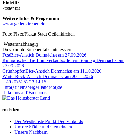
Eintritt:
kostenlos
Weitere Infos & Programm:
www.geilenkirchen.de
Foto: Flyer/Plakat Stadt Geilenkirchen
Wetterunabhängig
Dies könnte Sie ebenfalls interessieren
FestBier-Anstich
Demnächst am 27.09.2026
Kulinarischer Treff mit verkaufsoffenem Sonntag
Demnächst am
27.09.2026
GrünhopfenBier-Anstich
Demnächst am 11.10.2026
WinterBock-Anstich
Demnächst am 29.11.2026
+49 (0)24 52/13 14 15
info(at)heinsberger-land(dot)de
Like uns auf Facebook
entdecken
Der Westlichste Punkt Deutschlands
Unsere Städte und Gemeinden
Unsere Nachbarn