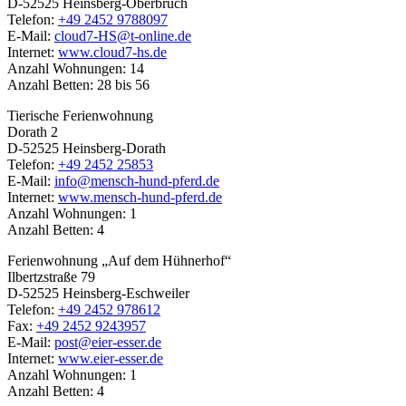
D-52525 Heinsberg-Oberbruch
Telefon:
+49 2452 9788097
E-Mail:
cloud7-HS@t-online.de
Internet:
www.cloud7-hs.de
Anzahl Wohnungen: 14
Anzahl Betten: 28 bis 56
Tierische Ferienwohnung
Dorath 2
D-52525 Heinsberg-Dorath
Telefon:
+49 2452 25853
E-Mail:
info@mensch-hund-pferd.de
Internet:
www.mensch-hund-pferd.de
Anzahl Wohnungen: 1
Anzahl Betten: 4
Ferienwohnung „Auf dem Hühnerhof“
Ilbertzstraße 79
D-52525 Heinsberg-Eschweiler
Telefon:
+49 2452 978612
Fax:
+49 2452 9243957
E-Mail:
post@eier-esser.de
Internet:
www.eier-esser.de
Anzahl Wohnungen: 1
Anzahl Betten: 4