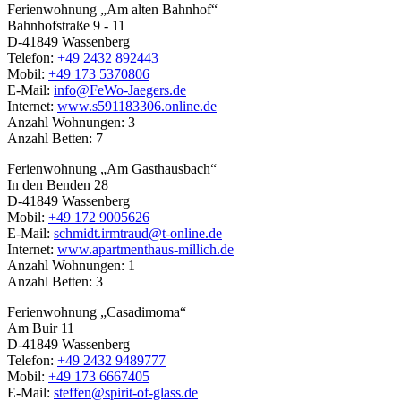
Ferienwohnung „Am alten Bahnhof“
Bahnhofstraße 9 - 11
D-41849 Wassenberg
Telefon:
+49 2432 892443
Mobil:
+49 173 5370806
E-Mail:
info@FeWo-Jaegers.de
Internet:
www.s591183306.online.de
Anzahl Wohnungen: 3
Anzahl Betten: 7
Ferienwohnung „Am Gasthausbach“
In den Benden 28
D-41849 Wassenberg
Mobil:
+49 172 9005626
E-Mail:
schmidt.irmtraud@t-online.de
Internet:
www.apartmenthaus-millich.de
Anzahl Wohnungen: 1
Anzahl Betten: 3
Ferienwohnung „Casadimoma“
Am Buir 11
D-41849 Wassenberg
Telefon:
+49 2432 9489777
Mobil:
+49 173 6667405
E-Mail:
steffen@spirit-of-glass.de