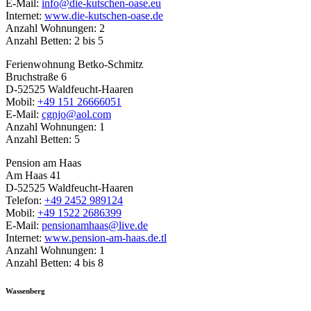
E-Mail:
info@die-kutschen-oase.eu
Internet:
www.die-kutschen-oase.de
Anzahl Wohnungen: 2
Anzahl Betten: 2 bis 5
Ferienwohnung Betko-Schmitz
Bruchstraße 6
D-52525 Waldfeucht-Haaren
Mobil:
+49 151 26666051
E-Mail:
cgnjo@aol.com
Anzahl Wohnungen: 1
Anzahl Betten: 5
Pension am Haas
Am Haas 41
D-52525 Waldfeucht-Haaren
Telefon:
+49 2452 989124
Mobil:
+49 1522 2686399
E-Mail:
pensionamhaas@live.de
Internet:
www.pension-am-haas.de.tl
Anzahl Wohnungen: 1
Anzahl Betten: 4 bis 8
Wassenberg