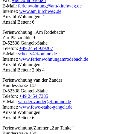
Fax:
+49 2454 939085
E-Mail:
ferienwohnung@am-kirchweg.de
Internet:
www.am-kirchweg.de
Anzahl Wohnungen: 1
Anzahl Betten: 6
Ferienwohnung „Am Rodebach“
Zur Platzmühle 9
D-52538 Gangelt-Stahe
Telefon:
+49 2454 939207
E-Mail:
scheery@t-online.de
Internet:
www.ferienwohnungamrodebach.de
Anzahl Wohnungen: 1
Anzahl Betten: 2 bis 4
Ferienwohnung van der Zander
Bundesstraße 147
D-52538 Gangelt-Stahe
Telefon:
+49 2454 7385
E-Mail:
van-der-zander@t-online.de
Internet:
www.fewo-stahe-gangelt.de
Anzahl Wohnungen: 1
Anzahl Betten: 6
Ferienwohnung/Zimmer „Zur Tanke“
Bundesstraße 150