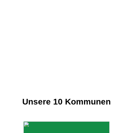
Fluss?
Ob idyllischer Naturpark, ländliches Flair oder
gemütliche Kleinstadt – jede unserer zehn
Kommunen hat ihren ganz eigenen Charme und
bietet zahlreiche Möglichkeiten für die aktive
Erholung. Gehen Sie auf Entdeckungstour und lernen
Sie die Städte und Gemeinden im Heinsberger Land
näher kennen.
Unsere 10 Kommunen