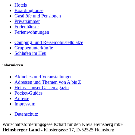
Hotels
Boardinghouse
Gasthöfe und Pensionen
Privatzimmer
Ferienhäuser
Ferienwohnungen
Camping- und Reisemobilstellplätze
Gruppenunterkünfte
Schlafen im Heu
informieren
Aktuelles und Veranstaltungen
Adressen und Themen von A bis Z
Heins – unser Gästemagazin
Pocket-Guides
Anreise
Impressum
Datenschutz
Wirt­schafts­för­der­ungs­ge­sell­schaft für den Kreis Heins­berg mbH -
Heinsberger Land
- Kloster­gasse 17, D-52525 Heinsberg