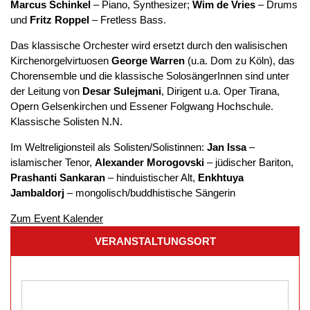
Marcus Schinkel
– Piano, Synthesizer;
Wim de Vries
– Drums
und
Fritz Roppel
– Fretless Bass.
Das klassische Orchester wird ersetzt durch den walisischen
Kirchenorgelvirtuosen
George Warren
(u.a. Dom zu Köln), das
Chorensemble und die klassische SolosängerInnen sind unter
der Leitung von
Desar Sulejmani
, Dirigent u.a. Oper Tirana,
Opern Gelsenkirchen und Essener Folgwang Hochschule.
Klassische Solisten N.N.
Im Weltreligionsteil als Solisten/Solistinnen:
Jan Issa
–
islamischer Tenor,
Alexander Morogovski
– jüdischer Bariton,
Prashanti Sankaran
– hinduistischer Alt,
Enkhtuya
Jambaldorj
– mongolisch/buddhistische Sängerin
Zum Event Kalender
VERANSTALTUNGSORT