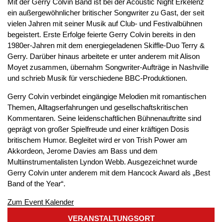
Mit der Gerry Colvin Band ist bei der Acoustic Night Erkelenz
ein außergewöhnlicher britischer Songwriter zu Gast, der seit
vielen Jahren mit seiner Musik auf Club- und Festivalbühnen
begeistert. Erste Erfolge feierte Gerry Colvin bereits in den
1980er-Jahren mit dem energiegeladenen Skiffle-Duo Terry &
Gerry. Darüber hinaus arbeitete er unter anderem mit Alison
Moyet zusammen, übernahm Songwriter-Aufträge in Nashville
und schrieb Musik für verschiedene BBC-Produktionen.
Gerry Colvin verbindet eingängige Melodien mit romantischen
Themen, Alltagserfahrungen und gesellschaftskritischen
Kommentaren. Seine leidenschaftlichen Bühnenauftritte sind
geprägt von großer Spielfreude und einer kräftigen Dosis
britischem Humor. Begleitet wird er von Trish Power am
Akkordeon, Jerome Davies am Bass und dem
Multiinstrumentalisten Lyndon Webb. Ausgezeichnet wurde
Gerry Colvin unter anderem mit dem Hancock Award als „Best
Band of the Year“.
Zum Event Kalender
VERANSTALTUNGSORT