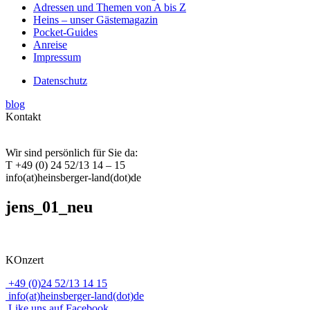
Adressen und Themen von A bis Z
Heins – unser Gästemagazin
Pocket-Guides
Anreise
Impressum
Datenschutz
blog
Kontakt
Wir sind persönlich für Sie da:
T +49 (0) 24 52/13 14 – 15
info(at)heinsberger-land(dot)de
jens_01_neu
KOnzert
+49 (0)24 52/13 14 15
info(at)heinsberger-land(dot)de
Like uns auf Facebook