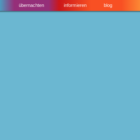
übernachten
informieren
blog