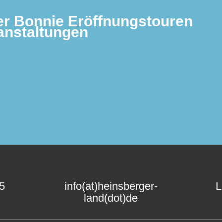
r Bonnie Eröffnungstouren
anstaltungen
15
info(at)heinsberger-
L
land(dot)de