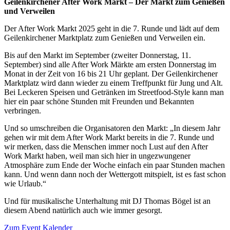
Geilenkirchener After Work Markt – Der Markt zum Genießen
und Verweilen
Der After Work Markt 2025 geht in die 7. Runde und lädt auf dem
Geilenkirchener Marktplatz zum Genießen und Verweilen ein.
Bis auf den Markt im September (zweiter Donnerstag, 11.
September) sind alle After Work Märkte am ersten Donnerstag im
Monat in der Zeit von 16 bis 21 Uhr geplant. Der Geilenkirchener
Marktplatz wird dann wieder zu einem Treffpunkt für Jung und Alt.
Bei Leckeren Speisen und Getränken im Streetfood-Style kann man
hier ein paar schöne Stunden mit Freunden und Bekannten
verbringen.
Und so umschreiben die Organisatoren den Markt: „In diesem Jahr
gehen wir mit dem After Work Markt bereits in die 7. Runde und
wir merken, dass die Menschen immer noch Lust auf den After
Work Markt haben, weil man sich hier in ungezwungener
Atmosphäre zum Ende der Woche einfach ein paar Stunden machen
kann. Und wenn dann noch der Wettergott mitspielt, ist es fast schon
wie Urlaub.“
Und für musikalische Unterhaltung mit DJ Thomas Bögel ist an
diesem Abend natürlich auch wie immer gesorgt.
Zum Event Kalender