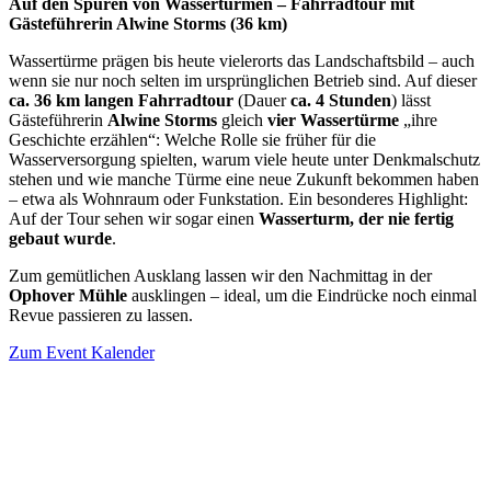
Auf den Spuren von Wassertürmen – Fahrradtour mit
Gästeführerin Alwine Storms (36 km)
Wassertürme prägen bis heute vielerorts das Landschaftsbild – auch
wenn sie nur noch selten im ursprünglichen Betrieb sind. Auf dieser
ca. 36 km langen Fahrradtour
(Dauer
ca. 4 Stunden
) lässt
Gästeführerin
Alwine Storms
gleich
vier Wassertürme
„ihre
Geschichte erzählen“: Welche Rolle sie früher für die
Wasserversorgung spielten, warum viele heute unter Denkmalschutz
stehen und wie manche Türme eine neue Zukunft bekommen haben
– etwa als Wohnraum oder Funkstation. Ein besonderes Highlight:
Auf der Tour sehen wir sogar einen
Wasserturm, der nie fertig
gebaut wurde
.
Zum gemütlichen Ausklang lassen wir den Nachmittag in der
Ophover Mühle
ausklingen – ideal, um die Eindrücke noch einmal
Revue passieren zu lassen.
Zum Event Kalender
VERANSTALTUNGSORT