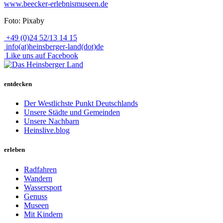
www.beecker-erlebnismuseen.de
Foto: Pixaby
+49 (0)24 52/13 14 15
info(at)heinsberger-land(dot)de
Like uns auf Facebook
entdecken
Der Westlichste Punkt Deutschlands
Unsere Städte und Gemeinden
Unsere Nachbarn
Heinslive.blog
erleben
Radfahren
Wandern
Wassersport
Genuss
Museen
Mit Kindern