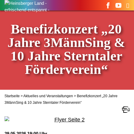
Suchen
nach:
Benefizkonzert „20
Jahre 3MännSing &
10 Jahre Sterntaler
Förderverein“
Startseite
>
Aktuelles und Veranstaltungen
> Benefizkonzert „20 Jahre
3MännSing & 10 Jahre Sterntaler Förderverein“
29.05.2026 19:00 Uhr