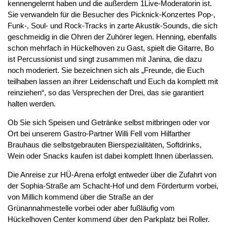
kennengelernt haben und die außerdem 1Live-Moderatorin ist.
Sie verwandeln für die Besucher des Picknick-Konzertes Pop-,
Funk-, Soul- und Rock-Tracks in zarte Akustik-Sounds, die sich
geschmeidig in die Ohren der Zuhörer legen. Henning, ebenfalls
schon mehrfach in Hückelhoven zu Gast, spielt die Gitarre, Bo
ist Percussionist und singt zusammen mit Janina, die dazu
noch moderiert. Sie bezeichnen sich als „Freunde, die Euch
teilhaben lassen an ihrer Leidenschaft und Euch da komplett mit
reinziehen“, so das Versprechen der Drei, das sie garantiert
halten werden.
Ob Sie sich Speisen und Getränke selbst mitbringen oder vor
Ort bei unserem Gastro-Partner Willi Fell vom
Hilfarther
Brauhaus
die selbstgebrauten Bierspezialitäten, Softdrinks,
Wein oder Snacks kaufen ist dabei komplett Ihnen überlassen.
Die Anreise zur HÜ-Arena erfolgt entweder über die Zufahrt von
der Sophia-Straße am Schacht-Hof und dem Förderturm vorbei,
von Millich kommend über die Straße an der
Grünannahmestelle vorbei oder aber fußläufig vom
Hückelhoven Center kommend über den Parkplatz bei Roller.