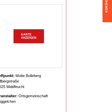
KONTAKT
KARTE
ANZEIGEN
effpunkt:
Motte Bolleberg
llbergstraße
525 Waldfeucht
ranstalter:
Ortsgemeinschaft
üggelchen