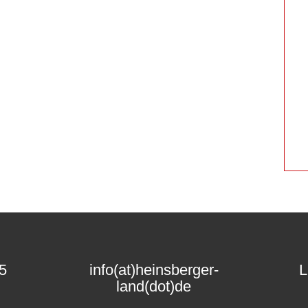
15
info(at)heinsberger-
L
land(dot)de