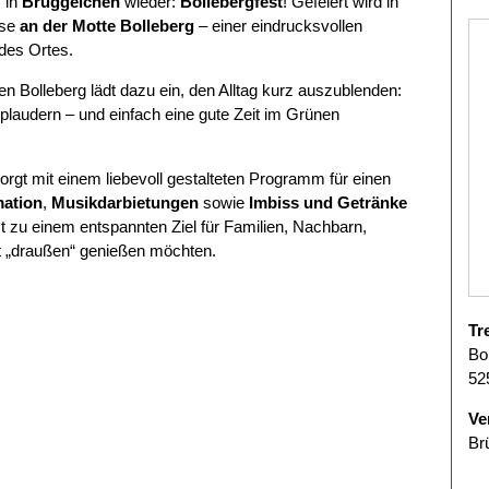
 in
Brüggelchen
wieder:
Bollebergfest
! Gefeiert wird in
sse
an der Motte Bolleberg
– einer eindrucksvollen
des Ortes.
n Bolleberg lädt dazu ein, den Alltag kurz auszublenden:
plaudern – und einfach eine gute Zeit im Grünen
rgt mit einem liebevoll gestalteten Programm für einen
mation
,
Musikdarbietungen
sowie
Imbiss und Getränke
zu einem entspannten Ziel für Familien, Nachbarn,
ft „draußen“ genießen möchten.
Tr
Bo
52
Ve
Br