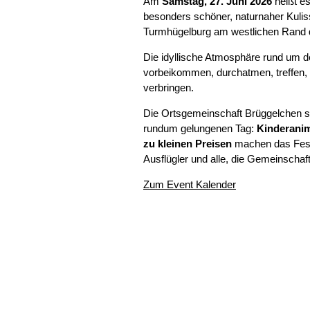
Am
Samstag, 27. Juni 2026
heißt es
besonders schöner, naturnaher Kuli
Turmhügelburg am westlichen Rand 
Die idyllische Atmosphäre rund um de
vorbeikommen, durchatmen, treffen, 
verbringen.
Die Ortsgemeinschaft Brüggelchen so
rundum gelungenen Tag:
Kinderani
zu kleinen Preisen
machen das Fest 
Ausflügler und alle, die Gemeinscha
Zum Event Kalender