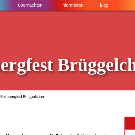
übernachten
informieren
blog
bergfest Brüggelc
Bollebergfest Brüggelchen