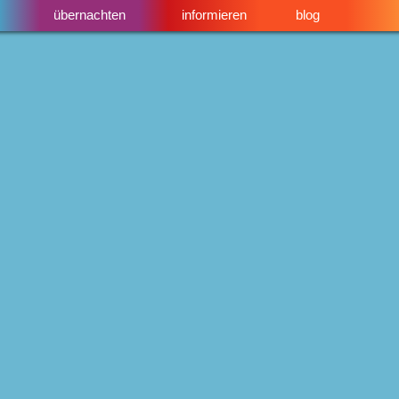
übernachten
informieren
blog