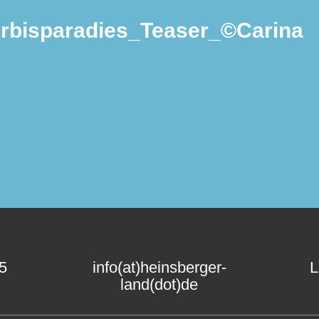
rbisparadies_Teaser_©Carina
15
info(at)heinsberger-
L
land(dot)de