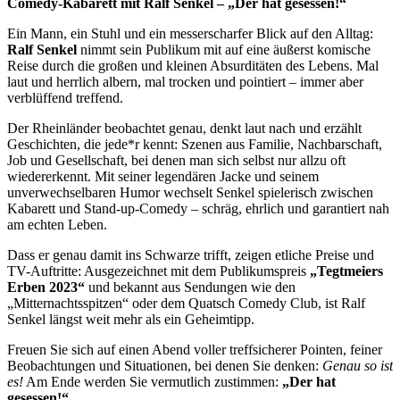
Comedy-Kabarett mit Ralf Senkel – „Der hat gesessen!“
Ein Mann, ein Stuhl und ein messerscharfer Blick auf den Alltag:
Ralf Senkel
nimmt sein Publikum mit auf eine äußerst komische
Reise durch die großen und kleinen Absurditäten des Lebens. Mal
laut und herrlich albern, mal trocken und pointiert – immer aber
verblüffend treffend.
Der Rheinländer beobachtet genau, denkt laut nach und erzählt
Geschichten, die jede*r kennt: Szenen aus Familie, Nachbarschaft,
Job und Gesellschaft, bei denen man sich selbst nur allzu oft
wiedererkennt. Mit seiner legendären Jacke und seinem
unverwechselbaren Humor wechselt Senkel spielerisch zwischen
Kabarett und Stand-up-Comedy – schräg, ehrlich und garantiert nah
am echten Leben.
Dass er genau damit ins Schwarze trifft, zeigen etliche Preise und
TV-Auftritte: Ausgezeichnet mit dem Publikumspreis
„Tegtmeiers
Erben 2023“
und bekannt aus Sendungen wie den
„Mitternachtsspitzen“ oder dem Quatsch Comedy Club, ist Ralf
Senkel längst weit mehr als ein Geheimtipp.
Freuen Sie sich auf einen Abend voller treffsicherer Pointen, feiner
Beobachtungen und Situationen, bei denen Sie denken:
Genau so ist
es!
Am Ende werden Sie vermutlich zustimmen:
„Der hat
gesessen!“