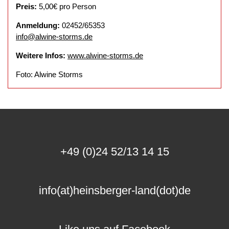
Preis:
5,00€ pro Person
Anmeldung:
02452/65353
info@alwine-storms.de
Weitere Infos:
www.alwine-storms.de
Foto: Alwine Storms
+49 (0)24 52/13 14 15
info(at)heinsberger-land(dot)de