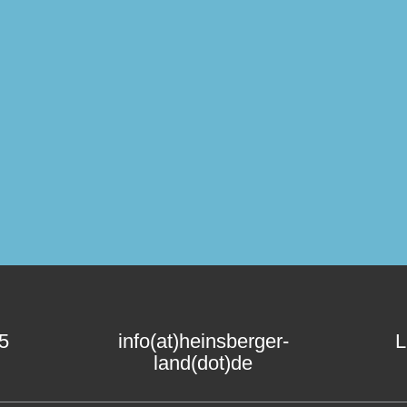
15
info(at)heinsberger-
L
land(dot)de