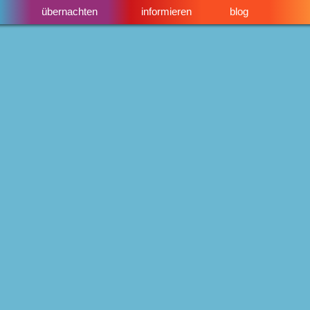
übernachten
informieren
blog