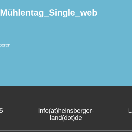
Mühlentag_Single_web
beren
15
info(at)heinsberger-
L
land(dot)de