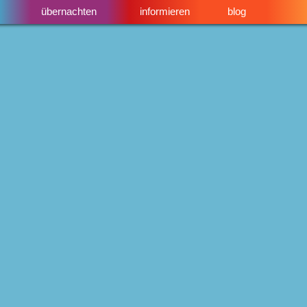
übernachten
informieren
blog