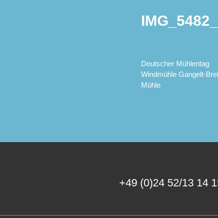
IMG_5482_
Deutscher Mühlentag
Windmühle Gangelt-Bre
Mühle
+49 (0)24 52/13 14 