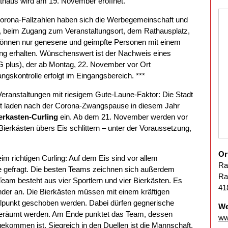
haus wird am 19. November eröffnet.
 Corona-Fallzahlen haben sich die Werbegemeinschaft und
, beim Zugang zum Veranstaltungsort, dem Rathausplatz,
nnen nur genesene und geimpfte Personen mit einem
g erhalten. Wünschenswert ist der Nachweis eines
G plus), der ab Montag, 22. November vor Ort
gskontrolle erfolgt im Eingangsbereich. ***
n Veranstaltungen mit riesigem Gute-Laune-Faktor: Die Stadt
 laden nach der Corona-Zwangspause in diesem Jahr
erkasten-Curling
ein. Ab dem 21. November werden vor
erkästen übers Eis schlittern – unter der Voraussetzung,
Or
im richtigen Curling: Auf dem Eis sind vor allem
Ra
 gefragt. Die besten Teams zeichnen sich außerdem
Ra
eam besteht aus vier Sportlern und vier Bierkästen. Es
41
der an. Die Bierkästen müssen mit einem kräftigen
elpunkt geschoben werden. Dabei dürfen gegnerische
We
eräumt werden. Am Ende punktet das Team, dessen
ww
kommen ist. Siegreich in den Duellen ist die Mannschaft,