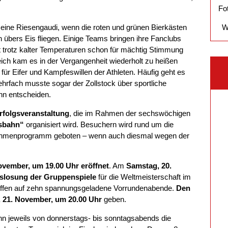
Fo
 eine Riesengaudi, wenn die roten und grünen Bierkästen
W
übers Eis fliegen. Einige Teams bringen ihre Fanclubs
t trotz kalter Temperaturen schon für mächtig Stimmung
eich kam es in der Vergangenheit wiederholt zu heißen
für Eifer und Kampfeswillen der Athleten. Häufig geht es
rfach musste sogar der Zollstock über sportliche
hn entscheiden.
Erfolgsveranstaltung
, die im Rahmen der sechswöchigen
sbahn“
organisiert wird. Besuchern wird rund um die
Rahmenprogramm geboten – wenn auch diesmal wegen der
November, um 19.00 Uhr eröffnet
. Am
Samstag, 20.
slosung der Gruppenspiele
für die Weltmeisterschaft im
 hoffen auf zehn spannungsgeladene Vorrundenabende.
Den
 21. November, um 20.00 Uhr
geben.
n jeweils von donnerstags- bis sonntagsabends die