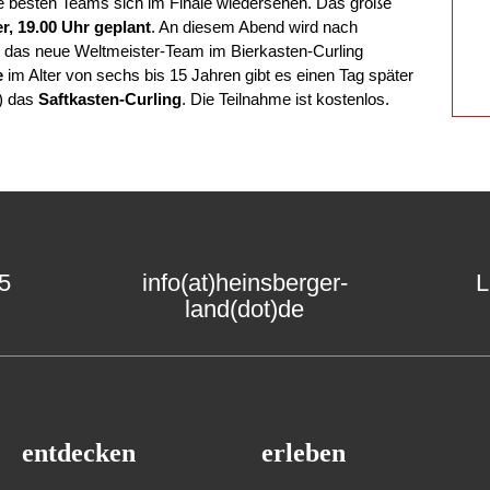
die besten Teams sich im Finale wiedersehen. Das große
, 19.00 Uhr geplant
. An diesem Abend wird nach
 das neue Weltmeister-Team im Bierkasten-Curling
e
im Alter von sechs bis 15 Jahren gibt es einen Tag später
) das
Saftkasten-Curling
. Die Teilnahme ist kostenlos.
15
info(at)heinsberger-
L
land(dot)de
entdecken
erleben