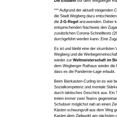
Die Eisbahn
vor dem Wegberger Rat
*** Aufgrund der aktuell steigenden
die Stadt Wegberg dazu entschieden
die
2-G-Regel
anzuwenden. Daher kö
entsprechenden Nachweis den Zugan
zusätzlichen Corona-Schnelltests (2
durchgeführt werden kann. Eine Zugan
Es ist und bleibt eine der skurrilste
Wegberg und die Werbegemeinschaft
wieder zur
Weltmeisterschaft im Bi
dem Wegberger Rathaus wieder die Bi
dass es die Pandemie-Lage erlaubt.
Beim Bierkasten-Curling ist es wie be
Sozialkompetenz und mentale Stärke
durch taktisches Geschick aus. Ein T
treten immer zwei Teams gegeneinan
Schubser möglichst nah an einen Zi
Kästen schwungvoll aus dem Weg g
Kasten dem Zielpunkt am nächsten ge