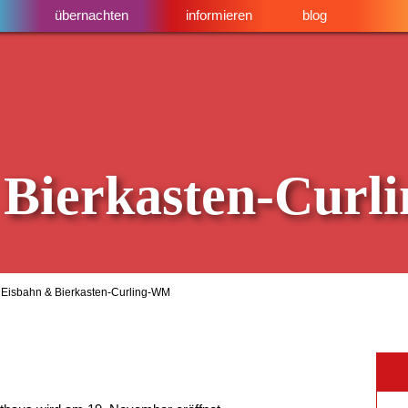
übernachten
informieren
blog
 Bierkasten-Cur
 Eisbahn & Bierkasten-Curling-WM