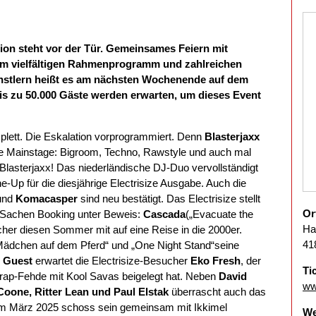
ion steht vor der Tür. Gemeinsames Feiern mit
m vielfältigen Rahmenprogramm und zahlreichen
ünstlern heißt es am nächsten Wochenende auf dem
s zu 50.000 Gäste werden erwarten, um dieses Event
mplett. Die Eskalation vorprogrammiert. Denn
Blasterjaxx
ze Mainstage: Bigroom, Techno, Rawstyle und auch mal
Blasterjaxx! Das niederländische DJ-Duo vervollständigt
-Up für die diesjährige Electrisize Ausgabe. Auch die
und
Komacasper
sind neu bestätigt. Das Electrisize stellt
Or
in Sachen Booking unter Beweis:
Cascada
(„Evacuate the
Ha
cher diesen Sommer mit auf eine Reise in die 2000er.
41
Mädchen auf dem Pferd“ und „One Night Stand“seine
l Guest
erwartet die Electrisize-Besucher
Eko Fresh
, der
Ti
hrap-Fehde mit Kool Savas beigelegt hat. Neben
David
ww
Coone, Ritter Lean und Paul Elstak
überrascht auch das
Im März 2025 schoss sein gemeinsam mit Ikkimel
We