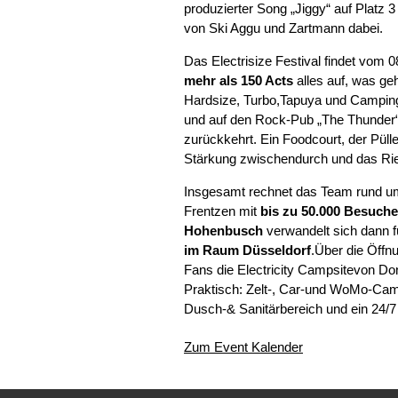
produzierter Song „Jiggy“ auf Platz 
von Ski Aggu und Zartmann dabei.
Das Electrisize Festival findet vom 0
mehr als 150 Acts
alles auf, was ge
Hardsize, Turbo,Tapuya und Campin
und auf den Rock-Pub „The Thunder“ 
zurückkehrt. Ein Foodcourt, der Pülle
Stärkung zwischendurch und das Ri
Insgesamt rechnet das Team rund um
Frentzen mit
bis zu 50.000 Besuch
Hohenbusch
verwandelt sich dann fü
im Raum Düsseldorf
.Über die Öffn
Fans die Electricity Campsitevon Don
Praktisch: Zelt-, Car-und WoMo-Cam
Dusch-& Sanitärbereich und ein 24/
Zum Event Kalender