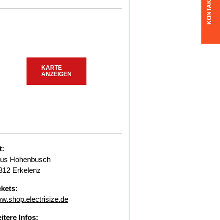
KONTAKT
KARTE
ANZEIGEN
t:
us Hohenbusch
812 Erkelenz
ckets:
w.shop.electrisize.de
itere Infos: