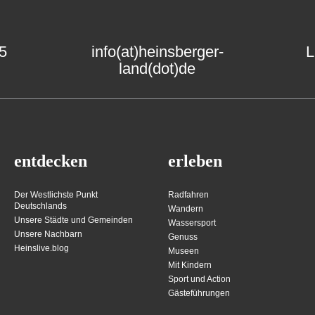
15
info(at)heinsberger-
L
land(dot)de
entdecken
erleben
Der Westlichste Punkt
Radfahren
Deutschlands
Wandern
Unsere Städte und Gemeinden
Wassersport
Unsere Nachbarn
Genuss
Heinslive.blog
Museen
Mit Kindern
Sport und Action
Gästeführungen