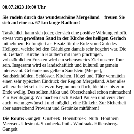
08.07.2023 10:00 Uhr
Sie radeln durch das wunderschöne Mergelland – freuen Sie
sich auf eine ca. 67 km lange Radtour!
Tatsächlich kann sich jeder, der sich eine positive Wirkung erhofft,
etwas vom
geweihten Sand in der Kirche des heiligen Gerlach
mitnehmen. Er fungiert als Ersatz für die Erde vom Grab des
Heiligen, welche bei den Gläubigen damals sehr begehrt war. Die
St. Gerlach- Kirche in Houthem mit ihren prächtigen,
volkstümlichen Fresken wird ein sehenswertes Ziel unserer Tour
sein. Insgesamt wird es landschaftlich und kulturell ungemein
interessant: Gebäude aus gelbem Sandstein (Mergel),
Sandsteinhöhlen, Schlösser, Kirchen, Hügel und Täler vermitteln
einen sehr typischen Eindruck der Region Mergelland. Aber alles
will erarbeitet sein. Ist es zu Beginn noch flach, bleibt es bis zum
Ende wellig. Das sollten Akku und Oberschenkel schon mitmachen!
Zur Beruhigung: Wir machen nach Bedarf Pausen und versuchen
auch, wenn gewünscht und möglich, eine Einkehr. Zur Sicherheit
aber ausreichend Proviant und Getränke mitführen!
Die Route:
Gangelt- Oirsbeek- Hoensbroek- Nuth- Houthem-
Meersen- Ulestraat- Spaubeek- Puth- Windraak- Hillensberg-
Gangelt