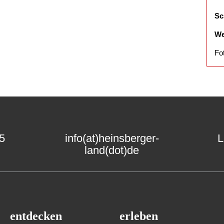
Sc
We
Fo
15
info(at)heinsberger-
L
land(dot)de
entdecken
erleben