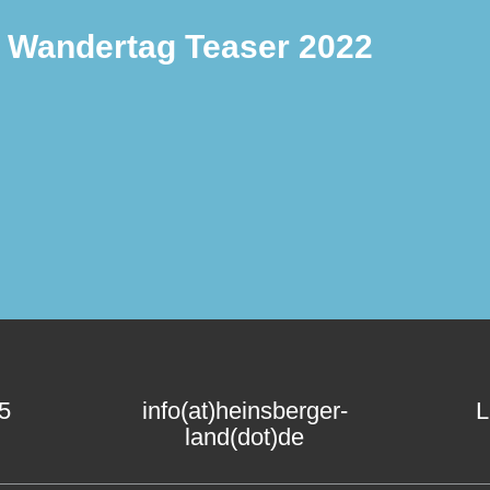
 Wandertag Teaser 2022
15
info(at)heinsberger-
L
land(dot)de