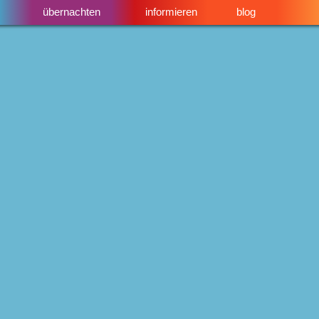
übernachten
informieren
blog