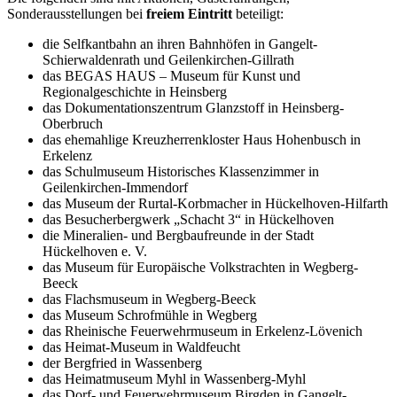
Sonderausstellungen bei
freiem Eintritt
beteiligt:
die Selfkantbahn an ihren Bahnhöfen in Gangelt-
Schierwaldenrath und Geilenkirchen-Gillrath
das BEGAS HAUS – Museum für Kunst und
Regionalgeschichte in Heinsberg
das Dokumentationszentrum Glanzstoff in Heinsberg-
Oberbruch
das ehemahlige Kreuzherrenkloster Haus Hohenbusch in
Erkelenz
das Schulmuseum Historisches Klassenzimmer in
Geilenkirchen-Immendorf
das Museum der Rurtal-Korbmacher in Hückelhoven-Hilfarth
das Besucherbergwerk „Schacht 3“ in Hückelhoven
die Mineralien- und Bergbaufreunde in der Stadt
Hückelhoven e. V.
das Museum für Europäische Volkstrachten in Wegberg-
Beeck
das Flachsmuseum in Wegberg-Beeck
das Museum Schrofmühle in Wegberg
das Rheinische Feuerwehrmuseum in Erkelenz-Lövenich
das Heimat-Museum in Waldfeucht
der Bergfried in Wassenberg
das Heimatmuseum Myhl in Wassenberg-Myhl
das Dorf- und Feuerwehrmuseum Birgden in Gangelt-