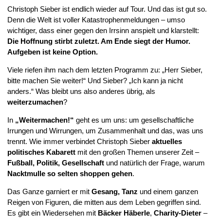
Christoph Sieber ist endlich wieder auf Tour. Und das ist gut so.
Denn die Welt ist voller Katastrophenmeldungen – umso
wichtiger, dass einer gegen den Irrsinn anspielt und klarstellt:
Die Hoffnung stirbt zuletzt. Am Ende siegt der Humor.
Aufgeben ist keine Option.
Viele riefen ihm nach dem letzten Programm zu: „Herr Sieber,
bitte machen Sie weiter!“ Und Sieber? „Ich kann ja nicht
anders.“ Was bleibt uns also anderes übrig, als
weiterzumachen
?
In
„Weitermachen!“
geht es um uns: um gesellschaftliche
Irrungen und Wirrungen, um Zusammenhalt und das, was uns
trennt. Wie immer verbindet Christoph Sieber
aktuelles
politisches Kabarett
mit den großen Themen unserer Zeit –
Fußball, Politik, Gesellschaft
und natürlich der Frage, warum
Nacktmulle so selten shoppen gehen
.
Das Ganze garniert er mit
Gesang, Tanz
und einem ganzen
Reigen von Figuren, die mitten aus dem Leben gegriffen sind.
Es gibt ein Wiedersehen mit
Bäcker Häberle
,
Charity-Dieter
–