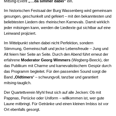
Mitsing-Event
„…da simmer dabei“
ein.
Im historischen Festsaal der Burg Wassenberg wird gemeinsam
gesungen, geschunkelt und gefeiert – mit den bekanntesten und
beliebtesten Liedern des rheinischen Karnevals. Damit wirklich
jeder mitsingen kann, werden die Liedtexte gut sichtbar auf eine
Leinwand projiziert.
Im Mittelpunkt stehen dabei nicht Perfektion, sondern
Stimmung, Gemeinschaft und jecke Lebensfreude – Jung und
Alt feiern hier Seite an Seite. Durch den Abend führt erneut der
erfahrene
Moderator Georg Wimmers
(Wegberg-Beeck), der
das Publikum mit Charme und karnevalistischem Gespür durch
das Programm begleitet. Für den passenden Sound sorgt die
Band „
Oldtimers
“ – schwungvoll, tanzbar und garantiert
mitsing-tauglich.
Der Quartettverein Myhl freut sich auf alle Jecken: Ob mit
Pappnas, Perücke oder Uniform – willkommen ist, wer gute
Laune mitbringt. Für Getränke und einen kleinen Imbiss ist vor
Ort ebenfalls gesorgt.