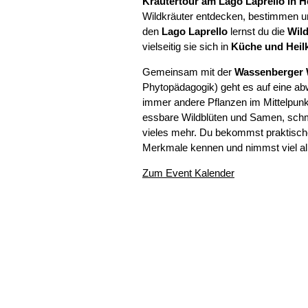
Kräutertour am Lago Laprello in 
Wildkräuter entdecken, bestimmen un
den
Lago Laprello
lernst du die
Wil
vielseitig sie sich in
Küche und Heil
Gemeinsam mit der
Wassenberger W
Phytopädagogik) geht es auf eine ab
immer andere Pflanzen im Mittelpunkt
essbare Wildblüten und Samen, schm
vieles mehr. Du bekommst praktisch
Merkmale kennen und nimmst viel al
Zum Event Kalender