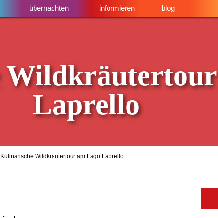
übernachten
informieren
blog
e Wildkräutertou
Laprello
Kulinarische Wildkräutertour am Lago Laprello