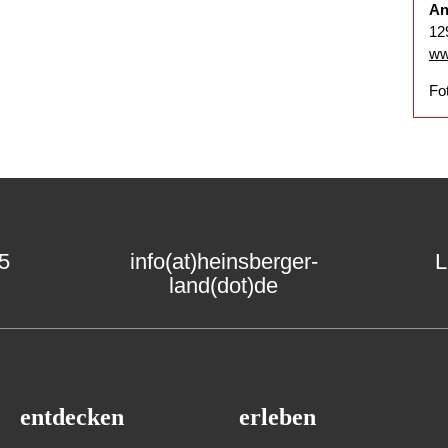
An
12
ww
Fo
15
info(at)heinsberger-
L
land(dot)de
entdecken
erleben