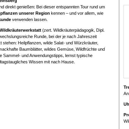
Heinsberg
d direkt genießen: Bei dieser entspannten Tour rund um
dpflanzen unserer Region
kennen – und vor allem, wie
kunde
verwenden lassen.
ildkräuterwerkstatt
(zert. Wildkräuterpädagogik, Dipl.
wechslungsreiche Runde, bei der je nach Jahreszeit
 stehen: Heilpflanzen, wilde Salat- und Würzkräuter,
ackhafte Baumblätter, wildes Gemüse, Wildfrüchte und
e Sammel- und Anwendungstipps, lernst typische
ltagstaugliches Wissen mit nach Hause.
Tr
An
Uh
Pr
Wi