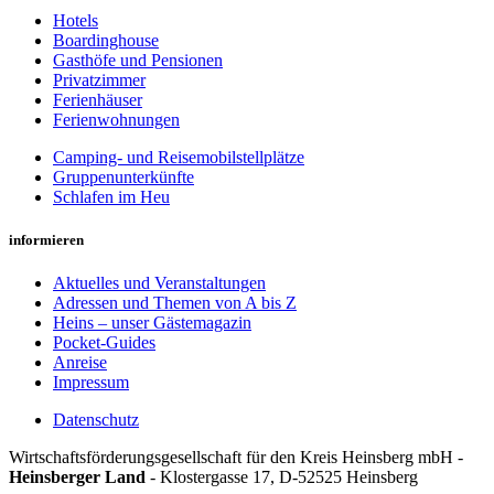
Hotels
Boardinghouse
Gasthöfe und Pensionen
Privatzimmer
Ferienhäuser
Ferienwohnungen
Camping- und Reisemobilstellplätze
Gruppenunterkünfte
Schlafen im Heu
informieren
Aktuelles und Veranstaltungen
Adressen und Themen von A bis Z
Heins – unser Gästemagazin
Pocket-Guides
Anreise
Impressum
Datenschutz
Wirt­schafts­för­der­ungs­ge­sell­schaft für den Kreis Heins­berg mbH -
Heinsberger Land
- Kloster­gasse 17, D-52525 Heinsberg