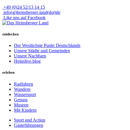
+49 (0)24 52/13 14 15
info(at)heinsberger-land(dot)de
Like uns auf Facebook
entdecken
Der Westlichste Punkt Deutschlands
Unsere Städte und Gemeinden
Unsere Nachbarn
Heinslive.blog
erleben
Radfahren
Wandern
Wassersport
Genuss
Museen
Mit Kindern
Sport und Action
Gästeführungen