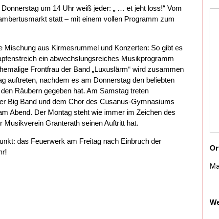
Donnerstag um 14 Uhr weiß jeder: „ … et jeht loss!“ Vom
 Lambertusmarkt statt – mit einem vollen Programm zum
te Mischung aus Kirmesrummel und Konzerten: So gibt es
Zapfenstreich ein abwechslungsreiches Musikprogramm
ehemalige Frontfrau der Band „Luxuslärm“ wird zusammen
ag auftreten, nachdem es am Donnerstag den beliebten
 den Räubern gegeben hat. Am Samstag treten
rt der Big Band und dem Chor des Cusanus-Gymnasiums
am Abend. Der Montag steht wie immer im Zeichen des
Musikverein Granterath seinen Auftritt hat.
nkt: das Feuerwerk am Freitag nach Einbruch der
Or
hr!
Ma
We