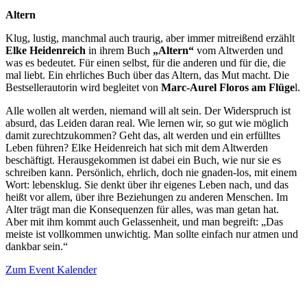
Altern
Klug, lustig, manchmal auch traurig, aber immer mitreißend erzählt
Elke Heidenreich
in ihrem Buch
„Altern“
vom Altwerden und
was es bedeutet. Für einen selbst, für die anderen und für die, die
mal liebt. Ein ehrliches Buch über das Altern, das Mut macht. Die
Bestsellerautorin wird begleitet von
Marc-Aurel Floros am Flüge
l.
Alle wollen alt werden, niemand will alt sein. Der Widerspruch ist
absurd, das Leiden daran real. Wie lernen wir, so gut wie möglich
damit zurechtzukommen? Geht das, alt werden und ein erfülltes
Leben führen? Elke Heidenreich hat sich mit dem Altwerden
beschäftigt. Herausgekommen ist dabei ein Buch, wie nur sie es
schreiben kann. Persönlich, ehrlich, doch nie gnaden-los, mit einem
Wort: lebensklug. Sie denkt über ihr eigenes Leben nach, und das
heißt vor allem, über ihre Beziehungen zu anderen Menschen. Im
Alter trägt man die Konsequenzen für alles, was man getan hat.
Aber mit ihm kommt auch Gelassenheit, und man begreift: „Das
meiste ist vollkommen unwichtig. Man sollte einfach nur atmen und
dankbar sein.“
Zum Event Kalender
VERANSTALTUNGSORT