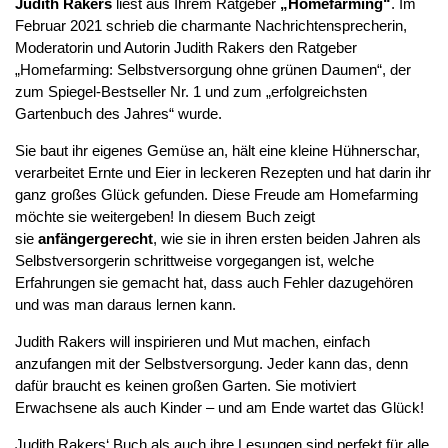
Judith Rakers
liest aus Ihrem Ratgeber
„Homefarming“
. Im
Februar 2021 schrieb die charmante Nachrichtensprecherin,
Moderatorin und Autorin Judith Rakers den Ratgeber
„Homefarming: Selbstversorgung ohne grünen Daumen“, der
zum Spiegel-Bestseller Nr. 1 und zum „erfolgreichsten
Gartenbuch des Jahres“ wurde.
Sie baut ihr eigenes Gemüse an, hält eine kleine Hühnerschar,
verarbeitet Ernte und Eier in leckeren Rezepten und hat darin ihr
ganz großes Glück gefunden. Diese Freude am Homefarming
möchte sie weitergeben! In diesem Buch zeigt
sie
anfängergerecht
, wie sie in ihren ersten beiden Jahren als
Selbstversorgerin schrittweise vorgegangen ist, welche
Erfahrungen sie gemacht hat, dass auch Fehler dazugehören
und was man daraus lernen kann.
Judith Rakers will inspirieren und Mut machen, einfach
anzufangen mit der Selbstversorgung. Jeder kann das, denn
dafür braucht es keinen großen Garten. Sie motiviert
Erwachsene als auch Kinder – und am Ende wartet das Glück!
Judith Rakers‘ Buch als auch ihre Lesungen sind perfekt für alle,