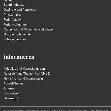
Boardinghouse
Gasthöfe und Pensionen
Privatzimmer
Ferienhäuser
Ferienwohnungen
Camping- und Reisemobilstellplätze
Gruppenunterkünfte
Schlafen im Heu
informieren
Aktuelles und Veranstaltungen
Adressen und Themen von A bis Z
Heins – unser Gästemagazin
Pocket-Guides
Anreise
Impressum
Datenschutz
Wirt­schafts­för­der­ungs­ge­sell­schaft für den Kreis Heins­berg mbH -
Heinsberger