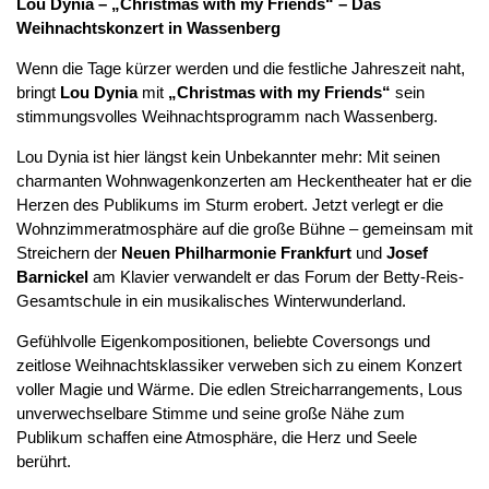
Lou Dynia – „Christmas with my Friends“ – Das
Weihnachtskonzert in Wassenberg
Wenn die Tage kürzer werden und die festliche Jahreszeit naht,
bringt
Lou Dynia
mit
„Christmas with my Friends“
sein
stimmungsvolles Weihnachtsprogramm nach Wassenberg.
Lou Dynia ist hier längst kein Unbekannter mehr: Mit seinen
charmanten Wohnwagenkonzerten am Heckentheater hat er die
Herzen des Publikums im Sturm erobert. Jetzt verlegt er die
Wohnzimmeratmosphäre auf die große Bühne – gemeinsam mit
Streichern der
Neuen Philharmonie Frankfurt
und
Josef
Barnickel
am Klavier verwandelt er das Forum der Betty-Reis-
Gesamtschule in ein musikalisches Winterwunderland.
Gefühlvolle Eigenkompositionen, beliebte Coversongs und
zeitlose Weihnachtsklassiker verweben sich zu einem Konzert
voller Magie und Wärme. Die edlen Streicharrangements, Lous
unverwechselbare Stimme und seine große Nähe zum
Publikum schaffen eine Atmosphäre, die Herz und Seele
berührt.