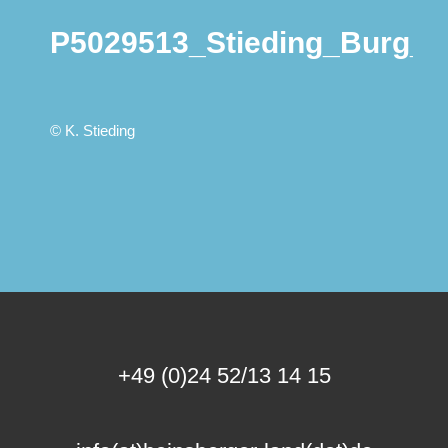
P5029513_Stieding_Burg_E
© K. Stieding
+49 (0)24 52/13 14 15