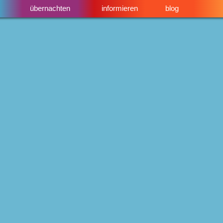
übernachten
informieren
blog