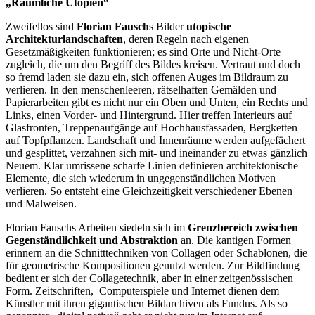
„Räumliche Utopien“
Zweifellos sind
Florian Fausch
s Bilder
utopische
Architekturlandschaften
, deren Regeln nach eigenen
Gesetzmäßigkeiten funktionieren; es sind Orte und Nicht-Orte
zugleich, die um den Begriff des Bildes kreisen. Vertraut und doch
so fremd laden sie dazu ein, sich offenen Auges im Bildraum zu
verlieren. In den menschenleeren, rätselhaften Gemälden und
Papierarbeiten gibt es nicht nur ein Oben und Unten, ein Rechts und
Links, einen Vorder- und Hintergrund. Hier treffen Interieurs auf
Glasfronten, Treppenaufgänge auf Hochhausfassaden, Bergketten
auf Topfpflanzen. Landschaft und Innenräume werden aufgefächert
und gesplittet, verzahnen sich mit- und ineinander zu etwas gänzlich
Neuem. Klar umrissene scharfe Linien definieren architektonische
Elemente, die sich wiederum in ungegenständlichen Motiven
verlieren. So entsteht eine Gleichzeitigkeit verschiedener Ebenen
und Malweisen.
Florian Fauschs Arbeiten siedeln sich im
Grenzbereich zwischen
Gegenständlichkeit und Abstraktion
an. Die kantigen Formen
erinnern an die Schnitttechniken von Collagen oder Schablonen, die
für geometrische Kompositionen genutzt werden. Zur Bildfindung
bedient er sich der Collagetechnik, aber in einer zeitgenössischen
Form. Zeitschriften, Computerspiele und Internet dienen dem
Künstler mit ihren gigantischen Bildarchiven als Fundus. Als so