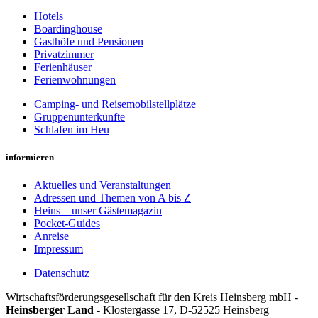
Hotels
Boardinghouse
Gasthöfe und Pensionen
Privatzimmer
Ferienhäuser
Ferienwohnungen
Camping- und Reisemobilstellplätze
Gruppenunterkünfte
Schlafen im Heu
informieren
Aktuelles und Veranstaltungen
Adressen und Themen von A bis Z
Heins – unser Gästemagazin
Pocket-Guides
Anreise
Impressum
Datenschutz
Wirt­schafts­för­der­ungs­ge­sell­schaft für den Kreis Heins­berg mbH -
Heinsberger Land
- Kloster­gasse 17, D-52525 Heinsberg