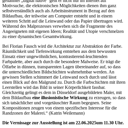
genannter „digital native“ geht er nicht nur im Internet auf
Motivsuche, die elektronischen Möglichkeiten dienen ihm ganz
selbstverständlich auch als Arbeitsinstrument in Bezug auf den
Bildaufbau, der teilweise am Computer entsteht und in einem
weiteren Schritt auf die Leinwand oder das Papier übertragen wird.
Während des Malprozesses verweben sich die Fragmente des
Angeeigneten mit eigenen Ideen; Realität und Utopie verschmelzen
zu einer dynamischen Gesamtwirkung.
Bei Florian Fausch wird die Architektur zur Abstraktion der Farbe.
Räumlichkeit und Tiefenwirkung entstehen aus dem bewussten
Einsatz einer ungewöhnlichen, kontrastierend-leuchtenden
Farbpalette, aber auch durch die besondere Malweise. Er trägt die
Ölfarbe in dünnen, transparenten Lagen übereinander auf, so dass
die unterschiedlichen Bildschichten wahrnehmbar werden. An
gewissen Stellen schimmert die Leinwand noch durch und lässt
einen Blick auf den Malgrund zu. Durch die Farbschichten mit ihren
Leerstellen wird das Bild in seiner Körperlichkeit fassbar.
Gleichzeitig gelingt es dem in Düsseldorf ausgebildeten Maler, mit
dem Bildaufbau
eine illusionistische Wirkung
zu erzeugen, so dass
sich tatsächlicher und vorgetäuschter Raum begegnen. Seine
Kompositionen zeugen von einem spezifischen Interesse für die
Randzonen der Malerei.“ (Katrin Weilemann)
Die Vernissage zur Ausstellung ist am 22.06.2025um 11.30 Uhr.