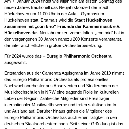
Am 7. Januar 2024 findet wie alljährlich am ersten Sonntag des
neuen Jahres traditionell das Neujahrskonzert der Stadt
Hückelhoven um 11.00 Uhr in der Aula – Gymnasium
Hückelhoven statt. Erstmals wird die
Stadt Hückelhoven
zusammen mit „con brio“ Freunde der Kammermusik e.V.
Hückelhoven
das Neujahrkonzert veranstalten. „con brio“ hat in
den vergangenen 30 Jahren nahezu 200 Konzerte veranstaltet,
darunter auch etliche in großer Orchesterbesetzung.
Für 2024 wurde das –
Euregio Philharmonic Orchestra
ausgewählt.
Entstanden aus der Camerata Aquisgrana im Jahre 2019 nimmt
das Euregio Philharmonic Orchestra als professionelles
Nachwuchsorchester aus Absolventen und Studierenden der
Musikhochschulen in NRW eine tragende Rolle im kulturellen
Leben der Region. Zahlreiche Mitglieder sind Preisträger
internationaler Musikwettbewerbe und treten solistisch im In-
und Ausland auf. Darüber hinaus gehen die Mitglieder des
Euregio Philharmonic Orchestras auch einer Tätigkeit in den
deutschen Staatsorchestern nach. Seit seiner Gründung ist das