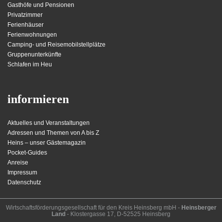
Gasthöfe und Pensionen
Privatzimmer
Ferienhäuser
Ferienwohnungen
Camping- und Reisemobilstellplätze
Gruppenunterkünfte
Schlafen im Heu
informieren
Aktuelles und Veranstaltungen
Adressen und Themen von A bis Z
Heins – unser Gästemagazin
Pocket-Guides
Anreise
Impressum
Datenschutz
Wirt­schafts­för­der­ungs­ge­sell­schaft für den Kreis Heins­berg mbH -
Heinsberger
Land
- Kloster­gasse 17, D-52525 Heinsberg