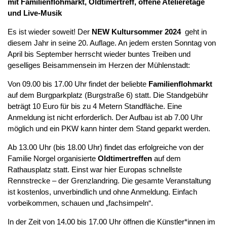
mit Familienflohmarkt, Oldtimertreff, offene Atelieretage
und Live-Musik
Es ist wieder soweit! Der
NEW Kultursommer 2024
geht in
diesem Jahr in seine 20. Auflage. An jedem ersten Sonntag von
April bis September herrscht wieder buntes Treiben und
geselliges Beisammensein im Herzen der Mühlenstadt:
Von 09.00 bis 17.00 Uhr findet der beliebte
Familienflohmarkt
auf dem Burgparkplatz (Burgstraße 6) statt. Die Standgebühr
beträgt 10 Euro für bis zu 4 Metern Standfläche. Eine
Anmeldung ist nicht erforderlich. Der Aufbau ist ab 7.00 Uhr
möglich und ein PKW kann hinter dem Stand geparkt werden.
Ab 13.00 Uhr (bis 18.00 Uhr) findet das erfolgreiche von der
Familie Norgel organisierte
Oldtimertreffen
auf dem
Rathausplatz statt. Einst war hier Europas schnellste
Rennstrecke – der Grenzlandring. Die gesamte Veranstaltung
ist kostenlos, unverbindlich und ohne Anmeldung. Einfach
vorbeikommen, schauen und „fachsimpeln“.
In der Zeit von 14.00 bis 17.00 Uhr öffnen die Künstler*innen im