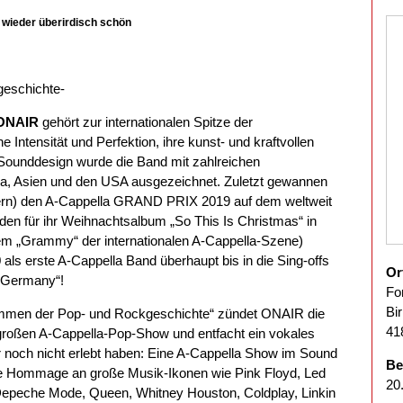
 wieder überirdisch schön
eschichte-
 ONAIR
gehört zur internationalen Spitze der
e Intensität und Perfektion, ihre kunst- und kraftvollen
Sounddesign wurde die Band mit zahlreichen
a, Asien und den USA ausgezeichnet. Zuletzt gewannen
dern) den A-Cappella GRAND PRIX 2019 auf dem weltweit
den für ihr Weihnachtsalbum „So This Is Christmas“ in
 „Grammy“ der internationalen A-Cappella-Szene)
ls erste A-Cappella Band überhaupt bis in die Sing-offs
Or
f Germany“!
Fo
Bi
en der Pop- und Rockgeschichte“ zündet ONAIR die
41
r großen A-Cappella-Pop-Show und entfacht ein vokales
 noch nicht erlebt haben: Eine A-Cappella Show im Sound
Be
e Hommage an große Musik-Ikonen wie Pink Floyd, Led
20
 Depeche Mode, Queen, Whitney Houston, Coldplay, Linkin