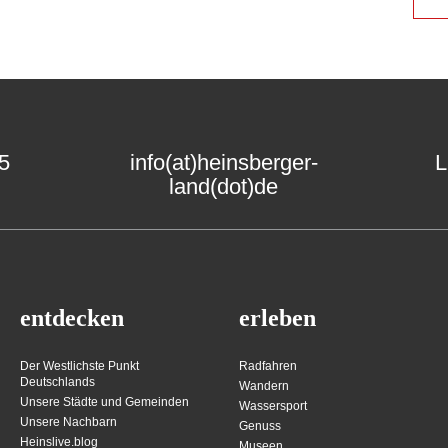
15
info(at)heinsberger-
L
land(dot)de
entdecken
erleben
Der Westlichste Punkt
Radfahren
Deutschlands
Wandern
Unsere Städte und Gemeinden
Wassersport
Unsere Nachbarn
Genuss
Heinslive.blog
Museen