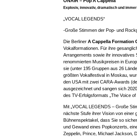
ONAIR – Pop A Cappella
Explosiv, innovativ, dramatisch und immer
„VOCAL LEGENDS“
-Große Stimmen der Pop- und Rockg
Die Berliner
A Cappella Formation
Vokalformationen. Für ihre gesanglich
Arrangements sowie ihr innovatives 
renommierten Musikpreisen in Europ
sie (unter 195 Gruppen aus 26 Län
größten Vokalfestival in Moskau, wur
den USA mit zwei CARA-Awards (dem
ausgezeichnet und sangen sich 2020 a
des TV-Erfolgsformats „The Voice o
Mit „VOCAL LEGENDS – Große Stimm
nächste Stufe ihrer Vision von eine
Bühnenspektakel, dass Sie so sicher
und Gewand eines Popkonzerts, ein
Zeppelin, Prince, Michael Jackson,