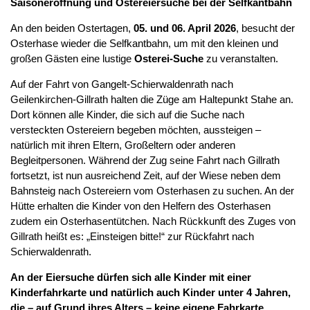
Saisoneröffnung und Ostereiersuche bei der Selfkantbahn
An den beiden Ostertagen,
05. und 06. April 2026
, besucht der
Osterhase wieder die Selfkantbahn, um mit den kleinen und
großen Gästen eine lustige
Osterei-Suche
zu veranstalten.
Auf der Fahrt von Gangelt-Schierwaldenrath nach
Geilenkirchen-Gillrath halten die Züge am Haltepunkt Stahe an.
Dort können alle Kinder, die sich auf die Suche nach
versteckten Ostereiern begeben möchten, aussteigen –
natürlich mit ihren Eltern, Großeltern oder anderen
Begleitpersonen. Während der Zug seine Fahrt nach Gillrath
fortsetzt, ist nun ausreichend Zeit, auf der Wiese neben dem
Bahnsteig nach Ostereiern vom Osterhasen zu suchen. An der
Hütte erhalten die Kinder von den Helfern des Osterhasen
zudem ein Osterhasentütchen. Nach Rückkunft des Zuges von
Gillrath heißt es: „Einsteigen bitte!“ zur Rückfahrt nach
Schierwaldenrath.
An der Eiersuche dürfen sich alle Kinder mit einer
Kinderfahrkarte und natürlich auch Kinder unter 4 Jahren,
die – auf Grund ihres Alters – keine eigene Fahrkarte