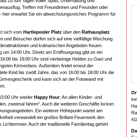
lädt zu fünf Tagen voller Spaß, Unterhaltung und
enausflug, Treffen mit Freundinnen und Freunden oder
 hier erwartet Sie ein abwechslungsreiches Programm für
kt sich vom
Hartlepooler Platz
über den
Rathausplatz
n und Besucher dürfen sich auf eine vielfältige Mischung
derattraktionen und kulinarischen Angeboten freuen.
ag um 14:00 Uhr. Direkt am Eröffnungstag gibt es ein
 16:00 bis 18:00 Uhr sind vierbeinige Helden zu Gast und
jüngsten Kirmesfans. Außerdem findet erneut der
dete Kind bis zwölf Jahre, das von 16:00 bis 18:00 Uhr die
in Kirmesgeschenk und kann sich an der Fotowand mit
en.
Or
15:00 Uhr wieder
Happy Hour
: An allen Kinder- und
In
len, zweimal fahren“. Auch die weiteren Geschäfte locken
Ha
ffnungsangeboten. Ein weiterer Höhepunkt wartet am
Ra
elheit verwandelt ein großes Brillant-Feuerwerk den
41
 Lichtermeer. Auch der traditionelle Familientag gehört
Da