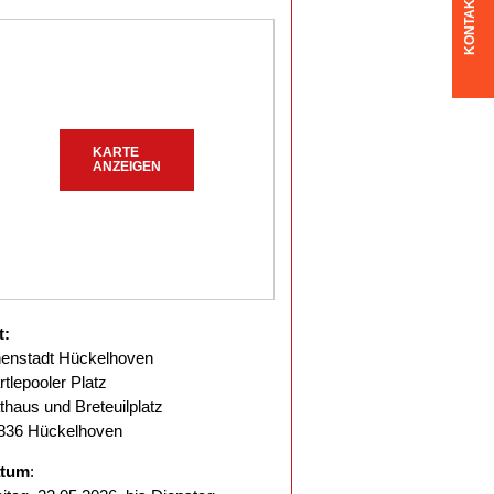
KONTAKT
KARTE
ANZEIGEN
t:
nenstadt Hückelhoven
rtlepooler Platz
thaus und Breteuilplatz
836 Hückelhoven
tum
: