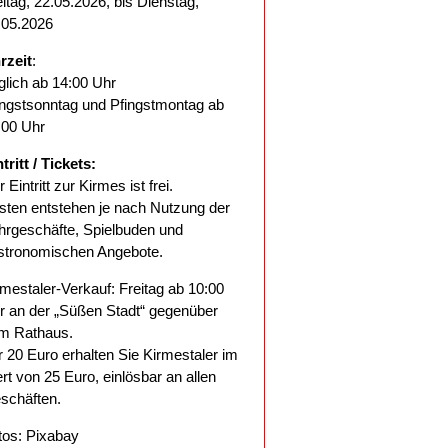
eitag, 22.05.2026, bis Dienstag,
.05.2026
rzeit
:
glich ab 14:00 Uhr
ingstsonntag und Pfingstmontag ab
:00 Uhr
tritt / Tickets:
 Eintritt zur Kirmes ist frei.
sten entstehen je nach Nutzung der
hrgeschäfte, Spielbuden und
stronomischen Angebote.
rmestaler-Verkauf: Freitag ab 10:00
r an der „Süßen Stadt“ gegenüber
m Rathaus.
r 20 Euro erhalten Sie Kirmestaler im
rt von 25 Euro, einlösbar an allen
schäften.
tos: Pixabay