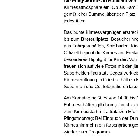
Die
Pfingstkirmes in Hückelhoven
Kirmesatmosphäre ein. Ob als Famili
gemütlicher Bummel über den Platz –
jedes Alter.
Das bunte Kirmesvergnügen erstrec
bis zum
Breteuilplatz
. Besucherinne
aus Fahrgeschäften, Spielbuden, Kin
Offiziell beginnt die Kirmes am Freit
besonderes Highlight für Kinder: Von
freuen sich auf viele Fotos mit den 
Superhelden-Tag statt. Jedes verklei
Kirmeseröffnung mitfeiert, erhält e
Superman und Co. fotografieren lass
Am Samstag heißt es von 14:00 bis 
Fahrgeschäften gilt dann „einmal zah
zum Kirmesstart mit attraktiven Erö
Pfingstmontag: Bei Einbruch der Dunk
Kirmeshimmel in ein farbenprächtiges
wieder zum Programm.