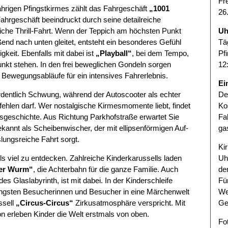
Fr
ährigen Pfingstkirmes zählt das Fahrgeschäft
„1001
26
 Fahrgeschäft beeindruckt durch seine detailreiche
iche Thrill-Fahrt. Wenn der Teppich am höchsten Punkt
Uh
end nach unten gleitet, entsteht ein besonderes Gefühl
Tä
eit. Ebenfalls mit dabei ist
„Playball“
, bei dem Tempo,
Pf
kt stehen. In den frei beweglichen Gondeln sorgen
12
ewegungsabläufe für ein intensives Fahrerlebnis.
Ein
rdentlich Schwung, während der Autoscooter als echter
Der
t fehlen darf. Wer nostalgische Kirmesmomente liebt, findet
Ko
sgeschichte. Aus Richtung Parkhofstraße erwartet Sie
Fa
ekannt als Scheibenwischer, der mit ellipsenförmigen Auf-
ga
ungsreiche Fahrt sorgt.
Ki
ls viel zu entdecken. Zahlreiche Kinderkarussells laden
Uh
der Wurm“
, die Achterbahn für die ganze Familie. Auch
de
ndes Glaslabyrinth, ist mit dabei. In der Kinderschleife
Fü
ngsten Besucherinnen und Besucher in eine Märchenwelt
We
ssell
„Circus-Circus“
Zirkusatmosphäre verspricht. Mit
Ge
 erleben Kinder die Welt erstmals von oben.
Fo