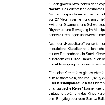
Zu den großen Attraktionen der diesj
Nacht“
. Das orientalisch gestaltete
Aufmachung und eine familienfreundl
von 27 Metern verharrt und anschließ
zwischen Spannung und Schwerelosigk
Rhythmus und Bewegung im Mittelpun
schnelle Drehungen und wechselnde B
Auch der
„Kesseltanz“
verspricht o
Interaktions-Klassiker natürlich nich
mit der Raupenbahn ein Stück Kirme
außerdem der
Disco Dance
, auch b
und Abbewegungen für eine abwechsl
Für kleine Kirmesfans gibt es ebenfal
zum Mitfahren ein, darunter
„Willy 
„Der Kristallpalast“
, ein fasziniere
„Fantastische Reise“
können die jü
eintauchen, während das Kinderkaru
dem Babyflug oder dem Samba Ballon