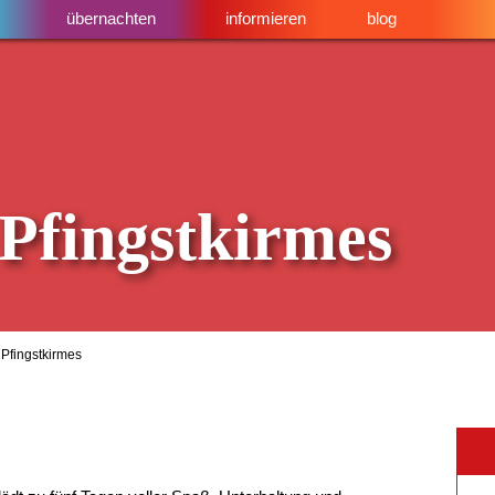
übernachten
informieren
blog
Pfingstkirmes
Pfingstkirmes