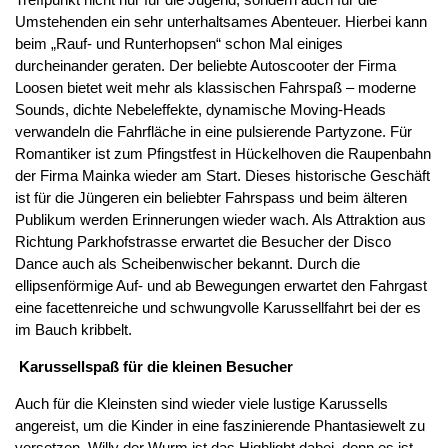
Umstehenden ein sehr unterhaltsames Abenteuer. Hierbei kann
beim „Rauf- und Runterhopsen“ schon Mal einiges
durcheinander geraten. Der beliebte Autoscooter der Firma
Loosen bietet weit mehr als klassischen Fahrspaß – moderne
Sounds, dichte Nebeleffekte, dynamische Moving-Heads
verwandeln die Fahrfläche in eine pulsierende Partyzone. Für
Romantiker ist zum Pfingstfest in Hückelhoven die Raupenbahn
der Firma Mainka wieder am Start. Dieses historische Geschäft
ist für die Jüngeren ein beliebter Fahrspass und beim älteren
Publikum werden Erinnerungen wieder wach. Als Attraktion aus
Richtung Parkhofstrasse erwartet die Besucher der Disco
Dance auch als Scheibenwischer bekannt. Durch die
ellipsenförmige Auf- und ab Bewegungen erwartet den Fahrgast
eine facettenreiche und schwungvolle Karussellfahrt bei der es
im Bauch kribbelt.
Karussellspaß für die kleinen Besucher
Auch für die Kleinsten sind wieder viele lustige Karussells
angereist, um die Kinder in eine faszinierende Phantasiewelt zu
versetzen. Willy der Wurm ist das Highlight dabei, denn es ist