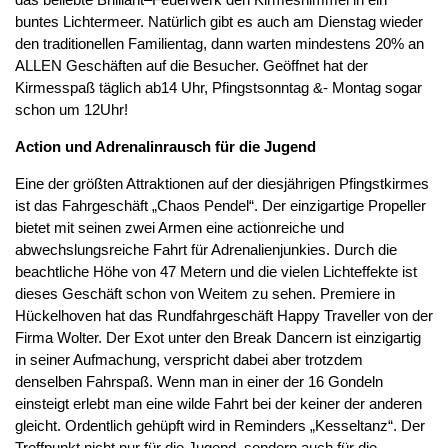
buntes Lichtermeer. Natürlich gibt es auch am Dienstag wieder
den traditionellen Familientag, dann warten mindestens 20% an
ALLEN Geschäften auf die Besucher. Geöffnet hat der
Kirmesspaß täglich ab14 Uhr, Pfingstsonntag &- Montag sogar
schon um 12Uhr!
Action und Adrenalinrausch für die Jugend
Eine der größten Attraktionen auf der diesjährigen Pfingstkirmes
ist das Fahrgeschäft „Chaos Pendel“. Der einzigartige Propeller
bietet mit seinen zwei Armen eine actionreiche und
abwechslungsreiche Fahrt für Adrenalienjunkies. Durch die
beachtliche Höhe von 47 Metern und die vielen Lichteffekte ist
dieses Geschäft schon von Weitem zu sehen. Premiere in
Hückelhoven hat das Rundfahrgeschäft Happy Traveller von der
Firma Wolter. Der Exot unter den Break Dancern ist einzigartig
in seiner Aufmachung, verspricht dabei aber trotzdem
denselben Fahrspaß. Wenn man in einer der 16 Gondeln
einsteigt erlebt man eine wilde Fahrt bei der keiner der anderen
gleicht. Ordentlich gehüpft wird in Reminders „Kesseltanz“. Der
Treffpunkt nicht nur für die Jugend, sondern auch für die