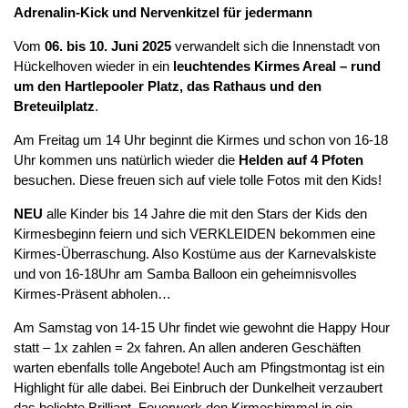
Adrenalin-Kick und Nervenkitzel für jedermann
Vom
06. bis 10. Juni 2025
verwandelt sich die Innenstadt von
Hückelhoven wieder in ein
leuchtendes Kirmes Areal –
rund
um den
Hartlepooler Platz, das Rathaus und den
Breteuilplatz
.
Am Freitag um 14 Uhr beginnt die Kirmes und schon von 16-18
Uhr kommen uns natürlich wieder die
Helden auf 4 Pfoten
besuchen. Diese freuen sich auf viele tolle Fotos mit den Kids!
NEU
alle Kinder bis 14 Jahre die mit den Stars der Kids den
Kirmesbeginn feiern und sich VERKLEIDEN bekommen eine
Kirmes-Überraschung. Also Kostüme aus der Karnevalskiste
und von 16-18Uhr am Samba Balloon ein geheimnisvolles
Kirmes-Präsent abholen…
Am Samstag von 14-15 Uhr findet wie gewohnt die Happy Hour
statt – 1x zahlen = 2x fahren. An allen anderen Geschäften
warten ebenfalls tolle Angebote! Auch am Pfingstmontag ist ein
Highlight für alle dabei. Bei Einbruch der Dunkelheit verzaubert
das beliebte Brilliant–Feuerwerk den Kirmeshimmel in ein