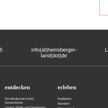
15
info(at)heinsberger-
L
land(dot)de
entdecken
erleben
Der Westlichste Punkt
Radfahren
Deutschlands
Wandern
Unsere Städte und Gemeinden