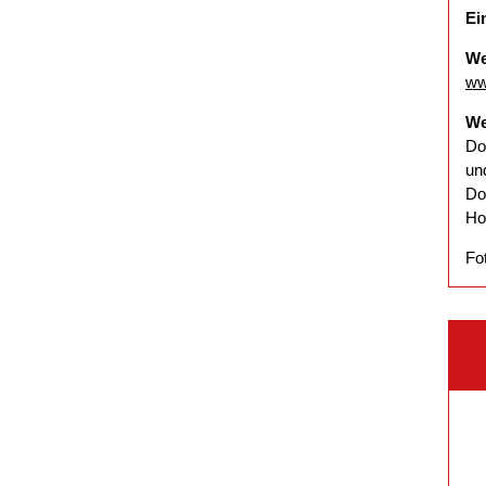
Ein
We
ww
We
Do
un
Do
Ho
Fo