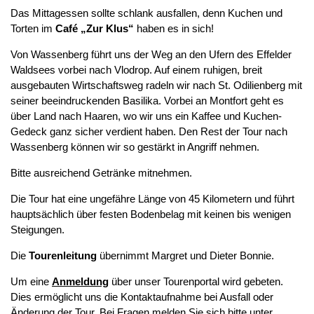
Das Mittagessen sollte schlank ausfallen, denn Kuchen und
Torten im
Café „Zur Klus“
haben es in sich!
Von Wassenberg führt uns der Weg an den Ufern des Effelder
Waldsees vorbei nach Vlodrop. Auf einem ruhigen, breit
ausgebauten Wirtschaftsweg radeln wir nach St. Odilienberg mit
seiner beeindruckenden Basilika. Vorbei an Montfort geht es
über Land nach Haaren, wo wir uns ein Kaffee und Kuchen-
Gedeck ganz sicher verdient haben. Den Rest der Tour nach
Wassenberg können wir so gestärkt in Angriff nehmen.
Bitte ausreichend Getränke mitnehmen.
Die Tour hat eine ungefähre Länge von 45 Kilometern und führt
hauptsächlich über festen Bodenbelag mit keinen bis wenigen
Steigungen.
Die
Tourenleitung
übernimmt Margret und Dieter Bonnie.
Um eine
Anmeldung
über unser Tourenportal wird gebeten.
Dies ermöglicht uns die Kontaktaufnahme bei Ausfall oder
Änderung der Tour. Bei Fragen melden Sie sich bitte unter