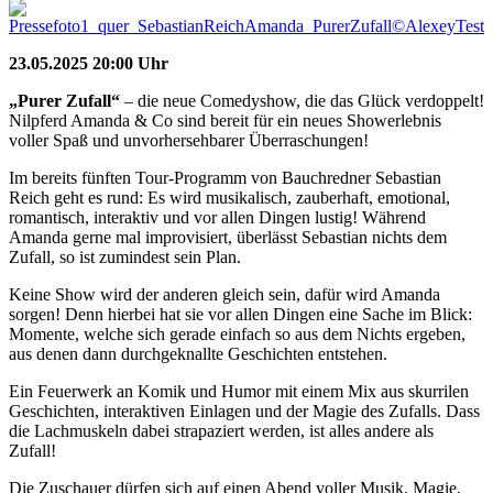
23.05.2025 20:00 Uhr
„Purer Zufall“
– die neue Comedyshow, die das Glück verdoppelt!
Nilpferd Amanda & Co sind bereit für ein neues Showerlebnis
voller Spaß und unvorhersehbarer Überraschungen!
Im bereits fünften Tour-Programm von Bauchredner Sebastian
Reich geht es rund: Es wird musikalisch, zauberhaft, emotional,
romantisch, interaktiv und vor allen Dingen lustig! Während
Amanda gerne mal improvisiert, überlässt Sebastian nichts dem
Zufall, so ist zumindest sein Plan.
Keine Show wird der anderen gleich sein, dafür wird Amanda
sorgen! Denn hierbei hat sie vor allen Dingen eine Sache im Blick:
Momente, welche sich gerade einfach so aus dem Nichts ergeben,
aus denen dann durchgeknallte Geschichten entstehen.
Ein Feuerwerk an Komik und Humor mit einem Mix aus skurrilen
Geschichten, interaktiven Einlagen und der Magie des Zufalls. Dass
die Lachmuskeln dabei strapaziert werden, ist alles andere als
Zufall!
Die Zuschauer dürfen sich auf einen Abend voller Musik, Magie,