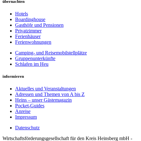
übernachten
Hotels
Boardinghouse
Gasthöfe und Pensionen
Privatzimmer
Ferienhäuser
Ferienwohnungen
Camping- und Reisemobilstellplätze
Gruppenunterkünfte
Schlafen im Heu
informieren
Aktuelles und Veranstaltungen
Adressen und Themen von A bis Z
Heins – unser Gästemagazin
Pocket-Guides
Anreise
Impressum
Datenschutz
Wirt­schafts­för­der­ungs­ge­sell­schaft für den Kreis Heins­berg mbH -