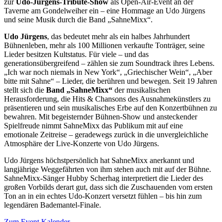
zur
Udo-Jürgens-Tribute-Show
als Open-Air-Event an der
Taverne am Gondelweiher ein – eine Hommage an Udo Jürgens
und seine Musik durch die Band „SahneMixx“.
Udo Jürgens
, das bedeutet mehr als ein halbes Jahrhundert
Bühnenleben, mehr als 100 Millionen verkaufte Tonträger, seine
Lieder besitzen Kultstatus. Für viele – und das
generationsübergreifend – zählen sie zum Soundtrack ihres Lebens.
„Ich war noch niemals in New York“, „Griechischer Wein“, „Aber
bitte mit Sahne“ – Lieder, die berühren und bewegen. Seit 19 Jahren
stellt sich die
Band „SahneMixx“
der musikalischen
Herausforderung, die Hits & Chansons des Ausnahmekünstlers zu
präsentieren und sein musikalisches Erbe auf den Konzertbühnen zu
bewahren. Mit begeisternder Bühnen-Show und ansteckender
Spielfreude nimmt SahneMixx das Publikum mit auf eine
emotionale Zeitreise – geradewegs zurück in die unvergleichliche
Atmosphäre der Live-Konzerte von Udo Jürgens.
Udo Jürgens höchstpersönlich hat SahneMixx anerkannt und
langjährige Weggefährten von ihm stehen auch mit auf der Bühne.
SahneMixx-Sänger Hubby Scherhag interpretiert die Lieder des
großen Vorbilds derart gut, dass sich die Zuschauenden vom ersten
Ton an in ein echtes Udo-Konzert versetzt fühlen – bis hin zum
legendären Bademantel-Finale.
Zum Event Kalender