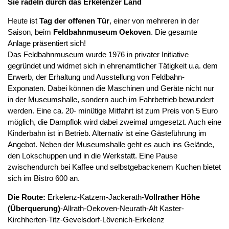
Sie radeln durch das Erkelenzer Land
Heute ist
Tag der offenen Tür
, einer von mehreren in der
Saison, beim
Feldbahnmuseum Oekoven
. Die gesamte
Anlage präsentiert sich!
Das Feldbahnmuseum wurde 1976 in privater Initiative
gegründet und widmet sich in ehrenamtlicher Tätigkeit u.a. dem
Erwerb, der Erhaltung und Ausstellung von Feldbahn-
Exponaten. Dabei können die Maschinen und Geräte nicht nur
in der Museumshalle, sondern auch im Fahrbetrieb bewundert
werden. Eine ca. 20- minütige Mitfahrt ist zum Preis von 5 Euro
möglich, die Dampflok wird dabei zweimal umgesetzt. Auch eine
Kinderbahn ist in Betrieb. Alternativ ist eine Gästeführung im
Angebot. Neben der Museumshalle geht es auch ins Gelände,
den Lokschuppen und in die Werkstatt. Eine Pause
zwischendurch bei Kaffee und selbstgebackenem Kuchen bietet
sich im Bistro 600 an.
Die Route:
Erkelenz-Katzem-Jackerath-
Vollrather Höhe
(Überquerung)
-Allrath-Oekoven-Neurath-Alt Kaster-
Kirchherten-Titz-Gevelsdorf-Lövenich-Erkelenz