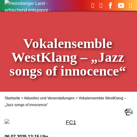
Suchen
nach:
Vokalensemble
WestKlang – „Jazz
songs of innocence“
Startseite
>
Aktuelles und Veranstaltungen
> Vokalensemble WestKlang –
„Jazz songs of innocence“
06.07.2025 12:15 Uhr